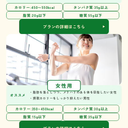
カロリー:450〜550kcal
タンパク質:35g以上
脂質:20g以下
糖質:55g以下
プランの詳細はこちら
女性用
・脂肪を落としつつ、メリハリのある体を目指したい女性
オススメ
・摂取カロリーをしっかり抑えたい男性
カロリー:350~450kcal
タンパク質:30g以上
脂質:15g以下
糖質:35g以下