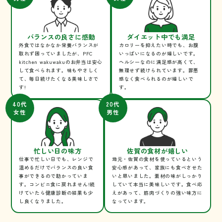
バランスの良さに感動
ダイエット中でも満足
外食ではなかなか栄養バランスが
カロリーを抑えたい時でも、お腹
取れず困っていましたが、PFC
いっぱいになるのが嬉しいです。
kitchen wakuwakuのお弁当は安心
ヘルシーなのに満足感が高くて、
して食べられます。味もやさしく
無理せず続けられています。罪悪
て、毎日続けたくなる美味しさで
感なく食べられるのが嬉しいで
す!
す。
40代
20代
女性
男性
忙しい日の味方
佐賀の食材が嬉しい
仕事で忙しい日でも、レンジで
地元・佐賀の食材を使っているという
温めるだけでバランスの良い食
安心感があって、家族にも食べさせた
事ができるので助かっていま
いと思いました。素材の味がしっかり
す。コンビニ食に戻れません!続
していて本当に美味しいです。食べ応
けていたら健康診断の結果も少
えがあって、筋肉づくりの強い味方に
し良くなりました。
なっています。