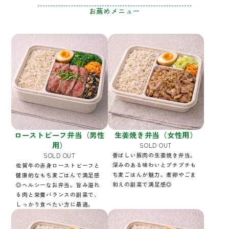
お薦めメニュー
ローストビーフ弁当（男性
生姜焼き弁当（女性用）
用）
SOLD OUT
SOLD OUT
香ばしい豚肉の生姜焼き弁当。
深みのある味わいとプチプチも
佐賀牛の赤身ローストビーフと
ち麦ごはんが魅力。煮卵やごま
健康的なもち麦ごはんで満足感
和えの副菜で満足感◎
◎ヘルシーなお弁当。旨み溢れ
る肉と栄養バランスの副菜で、
しっかり食べたい方に最適。