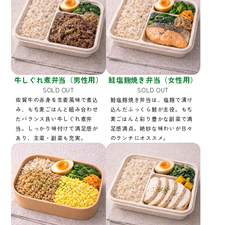
牛しぐれ煮弁当（男性用）
鮭塩麹焼き弁当（女性用）
SOLD OUT
SOLD OUT
佐賀牛の赤身を生姜風味で煮込
鮭塩麹焼き弁当は、塩麹で漬け
み、もち麦ごはんと組み合わせ
込んだふっくら鮭が主役。もち
たバランス良い牛しぐれ煮弁
麦ごはんと彩り豊かな副菜で満
当。しっかり味付けで満足感が
足感満点。絶妙な味わいが日々
あり、主菜・副菜も充実。
のランチにオススメ。