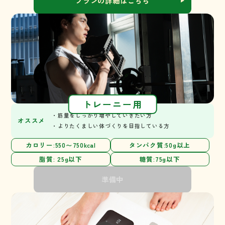
プランの詳細はこちら
トレーニー用
・筋量をしっかり増やしていきたい方
オススメ
・よりたくましい体づくりを目指している方
カロリー:550〜750kcal
タンパク質:50g以上
脂質: 25g以下
糖質:75g以下
準備中