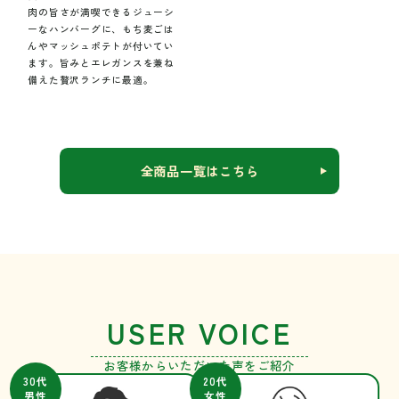
肉の旨さが満喫できるジューシ
ーなハンバーグに、もち麦ごは
んやマッシュポテトが付いてい
ます。旨みとエレガンスを兼ね
備えた贅沢ランチに最適。
全商品一覧はこちら
USER VOICE
お客様からいただいた声をご紹介
30代
20代
男性
女性