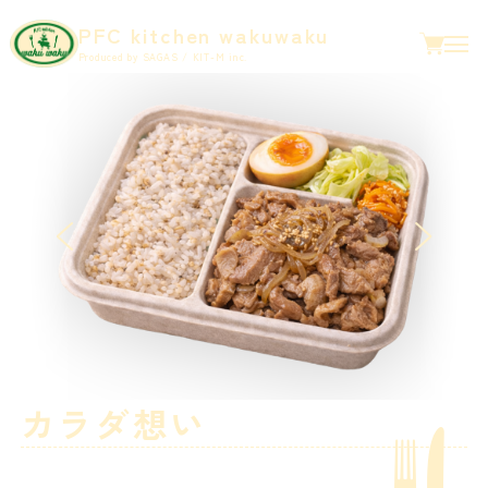
PFC kitchen wakuwaku
Produced by SAGAS / KIT-M inc.
カラダ想い
の
佐賀ごはん。
PFCバランスを意識した食事をご提供することで、