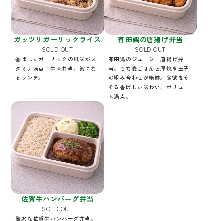
ガッツリガーリックライス
有田鶏の唐揚げ弁当
SOLD OUT
SOLD OUT
香ばしいガーリックの風味がス
有田鶏のジューシー唐揚げ弁
タミナ満点！牛肉弁当。気にな
当。もち麦ごはんと厚焼き玉子
るランチ。
の組み合わせが絶妙。食欲をそ
そる香ばしい味わい、ボリュー
ム満点。
佐賀牛ハンバーグ弁当
SOLD OUT
贅沢な佐賀牛ハンバーグ弁当。